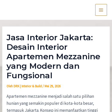
Lewati
Post
Main
ke
navigation
Men
konten
Jasa Interior Jakarta:
Desain Interior
Apartemen Mezzanine
yang Modern dan
Fungsional
Oleh
DRK | Interior & Build
/
Mei 29, 2026
Apartemen mezzanine menjadi salah satu pilihan
hunian yang semakin populer di kota-kota besar,
termasuk Jakarta. Konsep ini memanfaatkan tinggi