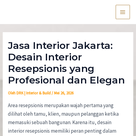
Lewati
Post
Main
ke
navigation
Men
konten
Jasa Interior Jakarta:
Desain Interior
Resepsionis yang
Profesional dan Elegan
Oleh
DRK | Interior & Build
/
Mei 26, 2026
Area resepsionis merupakan wajah pertama yang
dilihat oleh tamu, klien, maupun pelanggan ketika
memasuki sebuah bangunan. Karena itu, desain
interior resepsionis memiliki peran penting dalam