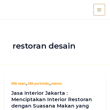
Lewati
Main
ke
Men
konten
restoran desain
,
,
DRK news
DRK portofolio
interior
Jasa Interior Jakarta :
Menciptakan Interior Restoran
dengan Suasana Makan yang