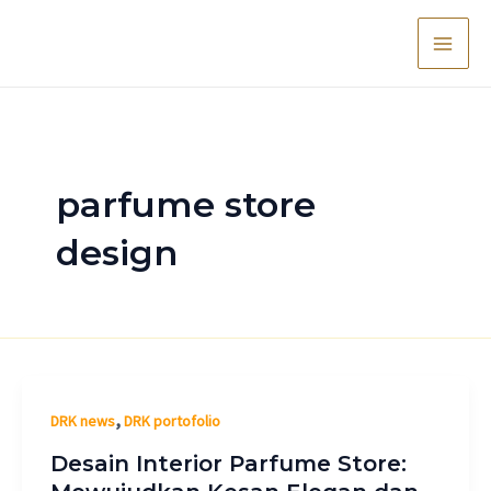
Lewati
Main
ke
Men
konten
parfume store
design
,
DRK news
DRK portofolio
Desain Interior Parfume Store: